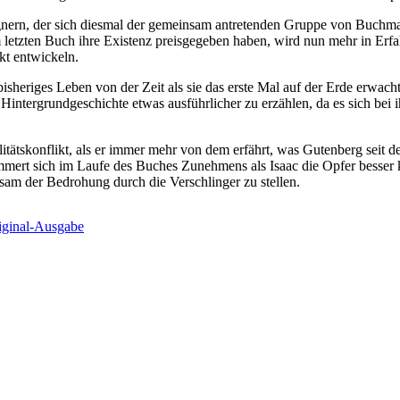
egnern, der sich diesmal der gemeinsam antretenden Gruppe von Buchmag
m letzten Buch ihre Existenz preisgegeben haben, wird nun mehr in Erfah
t entwickeln.
bisheriges Leben von der Zeit als sie das erste Mal auf der Erde erwach
 Hintergrundgeschichte etwas ausführlicher zu erzählen, da es sich bei
litätskonflikt, als er immer mehr von dem erfährt, was Gutenberg seit
mert sich im Laufe des Buches Zunehmens als Isaac die Opfer besser ke
am der Bedrohung durch die Verschlinger zu stellen.
iginal-Ausgabe