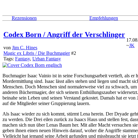
Rezensionen
Empfehlungen
Codex Born / Angriff der Verschlinger
17.08
~
JK
von
Jim C. Hines
Magic ex Libris / Die Buchmagier
#2
Tags:
Fantasy
,
Urban Fantasy
Buchmagier Isaac Vainio ist in seine Forschungsarbeit vertieft, als 
Mordermittlung sind. Isaac lässt alles stehen und liegen und macht s
Menschen. Doch Menschen sind normalerweise viel zu schwach, um sich
anderen Büchermagier, der sich seinem Enthüllungszauber widersetzt. 
beinahe sein Leben und seinen Verstand gekostet. Damals hat er von
auf die Mitglieder seiner Gruppierung lauern.
Als Isaac wieder zu sich kommt, stürmt Lena herein. Der Dryade geht
zu werden. Die Drei eilen zurück zu Isaacs Haus und stellen fest, d
machen sich nun über Lenas Baum her. Mit aller Macht versuchen sie di
geben ihnen einen neuen Hinweis darauf, woher die Angriffe stammen
Vielleicht hat jemand seine Arbeit gefunden und missbraucht sie jetzt