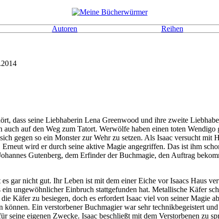
Autoren
Reihen
.2014
er hört, dass seine Liebhaberin Lena Greenwood und ihre zweite Liebhab
ich auch auf den Weg zum Tatort. Werwölfe haben einen toten Wendigo g
 gegen so ein Monster zur Wehr zu setzen. Als Isaac versucht mit Hilf
Erneut wird er durch seine aktive Magie angegriffen. Das ist ihm schon
 Johannes Gutenberg, dem Erfinder der Buchmagie, den Auftrag bekomm
 es gar nicht gut. Ihr Leben ist mit dem einer Eiche vor Isaacs Haus 
ass ein ungewöhnlicher Einbruch stattgefunden hat. Metallische Käfer 
e Käfer zu besiegen, doch es erfordert Isaac viel von seiner Magie ab.
 können. Ein verstorbener Buchmagier war sehr technikbegeistert und
 für seine eigenen Zwecke. Isaac beschließt mit dem Verstorbenen zu sp