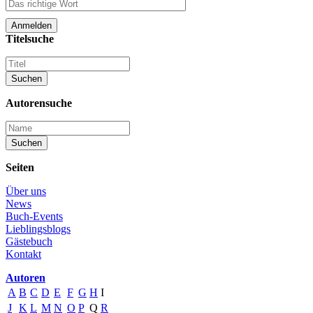
Titelsuche
Autorensuche
Seiten
Über uns
News
Buch-Events
Lieblingsblogs
Gästebuch
Kontakt
Autoren
A
B
C
D
E
F
G
H
I
J
K
L
M
N
O
P
Q
R