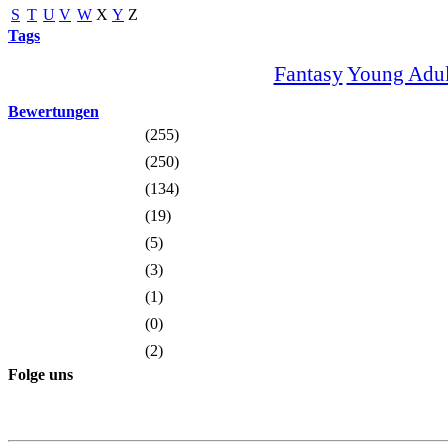
S
T
U
V
W
X
Y
Z
Tags
Fantasy
Young Adul
Bewertungen
(255)
(250)
(134)
(19)
(5)
(3)
(1)
(0)
(2)
Folge uns