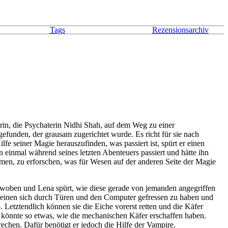
Tags
Rezensionsarchiv
erin, die Psychaterin Nidhi Shah, auf dem Weg zu einer
efunden, der grausam zugerichtet wurde. Es richt für sie nach
e seiner Magie herauszufinden, was passiert ist, spürt er einen
 einmal während seines letzten Abenteuers passiert und hätte ihn
en, zu erforschen, was für Wesen auf der anderen Seite der Magie
verwoben und Lena spürt, wie diese gerade von jemanden angegriffen
scheinen sich durch Türen und den Computer gefressen zu haben und
 Letztendlich können sie die Eiche vorerst retten und die Käfer
 könnte so etwas, wie die mechanischen Käfer erschaffen haben.
rechen. Dafür benötigt er jedoch die Hilfe der Vampire.