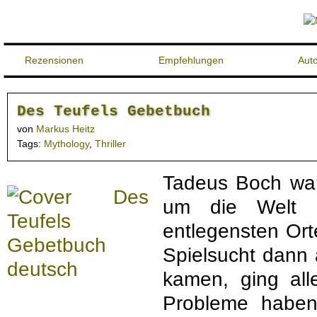
Rezensionen
Empfehlungen
Aut
Des Teufels Gebetbuch
von
Markus Heitz
Tags:
Mythology
,
Thriller
Tadeus Boch war
um die Welt g
entlegensten Ort
Spielsucht dann 
kamen, ging all
Probleme haben