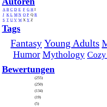
Autoren
A
B
C
D
E
F
G
H
I
J
K
L
M
N
O
P
Q
R
S
T
U
V
W
X
Y
Z
Tags
Fantasy
Young Adults
M
Humor
Mythology
Cozy
Bewertungen
(255)
(250)
(134)
(19)
(5)