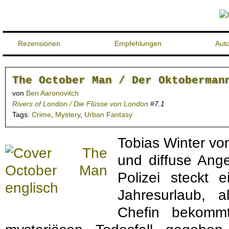
Rezensionen
Empfehlungen
Aut
The October Man / Der Oktoberman
von
Ben Aaronovitch
Rivers of London / Die Flüsse von London
#7.1
Tags:
Crime
,
Mystery
,
Urban Fantasy
Tobias Winter vo
und diffuse Ang
Polizei steckt e
Jahresurlaub, 
Chefin bekommt